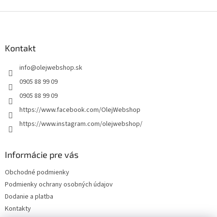
Z
á
p
ä
Kontakt
t
info
@
olejwebshop.sk
i
e
0905 88 99 09
0905 88 99 09
https://www.facebook.com/OlejWebshop
https://www.instagram.com/olejwebshop/
Informácie pre vás
Obchodné podmienky
Podmienky ochrany osobných údajov
Dodanie a platba
Kontakty