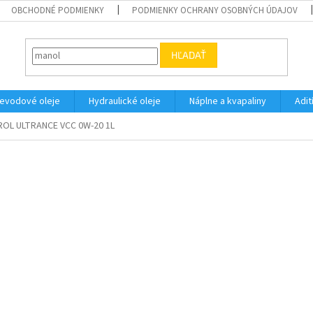
OBCHODNÉ PODMIENKY
PODMIENKY OCHRANY OSOBNÝCH ÚDAJOV
HĽADAŤ
evodové oleje
Hydraulické oleje
Náplne a kvapaliny
Adit
ROL ULTRANCE VCC 0W-20 1L