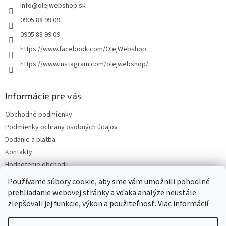
info
@
olejwebshop.sk
i
e
0905 88 99 09
0905 88 99 09
https://www.facebook.com/OlejWebshop
https://www.instagram.com/olejwebshop/
Informácie pre vás
Obchodné podmienky
Podmienky ochrany osobných údajov
Dodanie a platba
Kontakty
Hodnotenie obchodu
Blog
Používame súbory cookie, aby sme vám umožnili pohodlné
prehliadanie webovej stránky a vďaka analýze neustále
zlepšovali jej funkcie, výkon a použiteľnosť.
Viac informácií
Vytvoril Shoptet