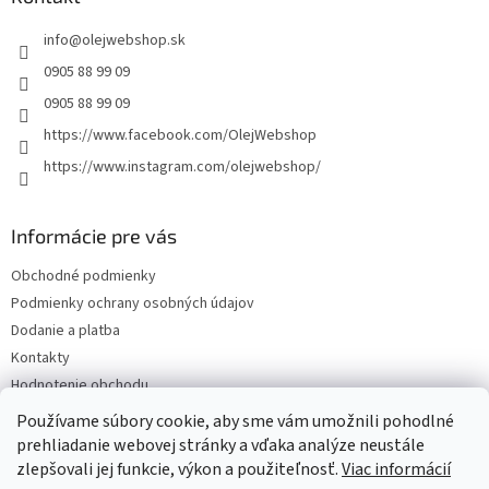
t
info
@
olejwebshop.sk
i
e
0905 88 99 09
0905 88 99 09
https://www.facebook.com/OlejWebshop
https://www.instagram.com/olejwebshop/
Informácie pre vás
Obchodné podmienky
Podmienky ochrany osobných údajov
Dodanie a platba
Kontakty
Hodnotenie obchodu
Blog
Používame súbory cookie, aby sme vám umožnili pohodlné
prehliadanie webovej stránky a vďaka analýze neustále
zlepšovali jej funkcie, výkon a použiteľnosť.
Viac informácií