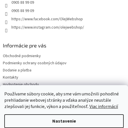
e
0905 88 99 09
0905 88 99 09
https://www.facebook.com/OlejWebshop
https://www.instagram.com/olejwebshop/
Informácie pre vás
Obchodné podmienky
Podmienky ochrany osobných údajov
Dodanie a platba
Kontakty
Hodnotenie obchodu
Blog
Používame súbory cookie, aby sme vám umožnili pohodlné
prehliadanie webovej stránky a vďaka analýze neustále
zlepšovali jej funkcie, výkon a použiteľnosť.
Viac informácií
Vytvoril Shoptet
Nastavenie