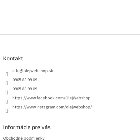
Z
á
p
ä
Kontakt
t
info
@
olejwebshop.sk
i
e
0905 88 99 09
0905 88 99 09
https://www.facebook.com/OlejWebshop
https://www.instagram.com/olejwebshop/
Informácie pre vás
Obchodné podmienky