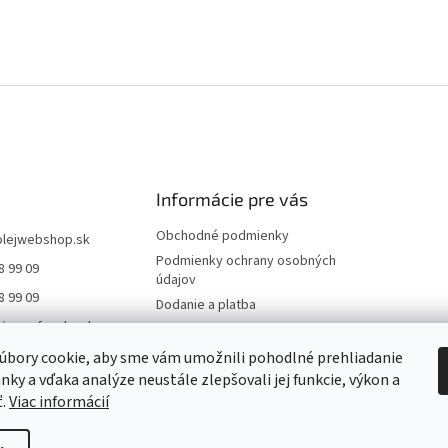
Informácie pre vás
Obchodné podmienky
olejwebshop.sk
Podmienky ochrany osobných
8 99 09
údajov
8 99 09
Dodanie a platba
//www.facebook.co
Kontakty
jWebshop
Hodnotenie obchodu
úbory cookie, aby sme vám umožnili pohodlné prehliadanie
//www.instagram.co
nky a vďaka analýze neustále zlepšovali jej funkcie, výkon a
Blog
jwebshop/
ť.
Viac informácií