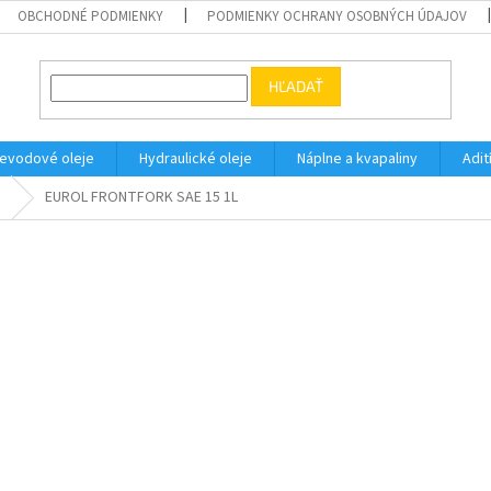
OBCHODNÉ PODMIENKY
PODMIENKY OCHRANY OSOBNÝCH ÚDAJOV
HĽADAŤ
evodové oleje
Hydraulické oleje
Náplne a kvapaliny
Adit
e
EUROL FRONTFORK SAE 15 1L