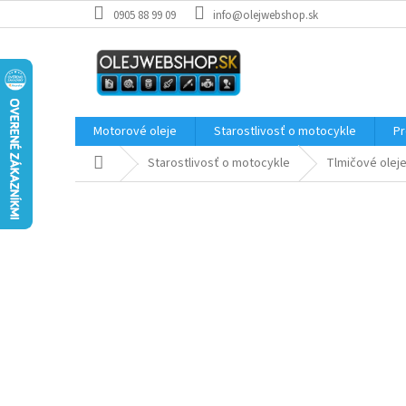
Prejsť
0905 88 99 09
info@olejwebshop.sk
na
obsah
Motorové oleje
Starostlivosť o motocykle
Pr
Domov
Starostlivosť o motocykle
Tlmičové olej