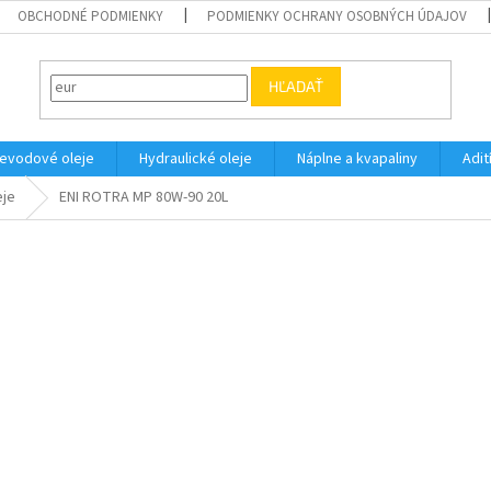
OBCHODNÉ PODMIENKY
PODMIENKY OCHRANY OSOBNÝCH ÚDAJOV
HĽADAŤ
evodové oleje
Hydraulické oleje
Náplne a kvapaliny
Adit
eje
ENI ROTRA MP 80W-90 20L