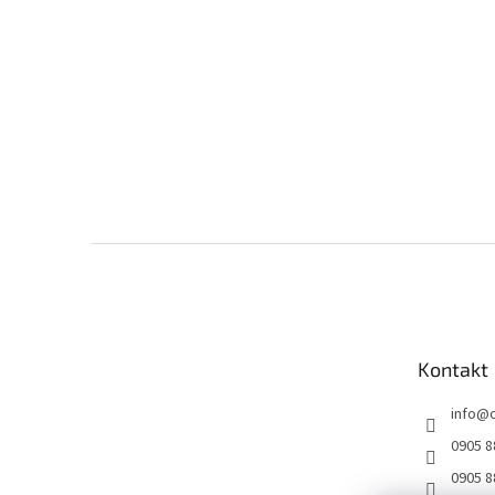
Z
á
p
ä
t
Kontakt
i
e
info
@
0905 8
0905 8