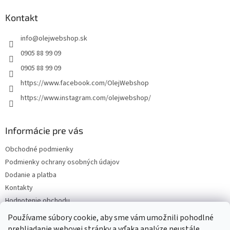
p
ä
Kontakt
t
info
@
olejwebshop.sk
i
e
0905 88 99 09
0905 88 99 09
https://www.facebook.com/OlejWebshop
https://www.instagram.com/olejwebshop/
Informácie pre vás
Obchodné podmienky
Podmienky ochrany osobných údajov
Dodanie a platba
Kontakty
Hodnotenie obchodu
Blog
Používame súbory cookie, aby sme vám umožnili pohodlné
prehliadanie webovej stránky a vďaka analýze neustále