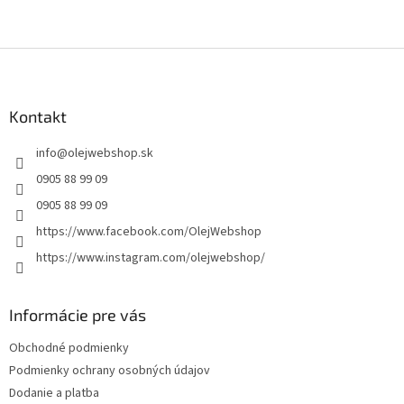
Z
á
p
ä
Kontakt
t
info
@
olejwebshop.sk
i
e
0905 88 99 09
0905 88 99 09
https://www.facebook.com/OlejWebshop
https://www.instagram.com/olejwebshop/
Informácie pre vás
Obchodné podmienky
Podmienky ochrany osobných údajov
Dodanie a platba