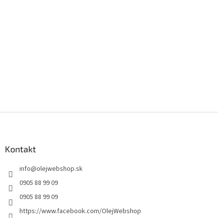
Z
á
p
ä
Kontakt
t
info
@
olejwebshop.sk
i
e
0905 88 99 09
0905 88 99 09
https://www.facebook.com/OlejWebshop