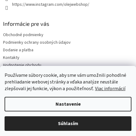
https://www.instagram.com/olejwebshop/
Informácie pre vás
Obchodné podmienky
Podmienky ochrany osobných údajov
Dodanie a platba
Kontakty
Hodnotenie obchodu
Blog
Používame súbory cookie, aby sme vám umožnili pohodlné
prehliadanie webovej stránky a vďaka analýze neustále
zlepšovali jej funkcie, výkon a použiteľnosť.
Viac informácií
Vytvoril Shoptet
Nastavenie
Copyright 2026
Olejwebshop.sk
. Všetky práva vyhradené.
Upraviť
Súhlasím
nastavenie cookies