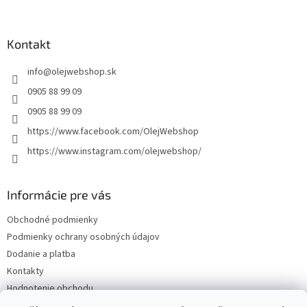
á
p
ä
Kontakt
t
info
@
olejwebshop.sk
i
e
0905 88 99 09
0905 88 99 09
https://www.facebook.com/OlejWebshop
https://www.instagram.com/olejwebshop/
Informácie pre vás
Obchodné podmienky
Podmienky ochrany osobných údajov
Dodanie a platba
Kontakty
Hodnotenie obchodu
Blog