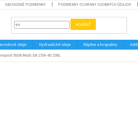
OBCHODNÉ PODMIENKY
PODMIENKY OCHRANY OSOBNÝCH ÚDAJOV
HĽADAŤ
evodové oleje
Hydraulické oleje
Náplne a kvapaliny
Adit
mpioil 9506 Multi SN 15W-40 208L