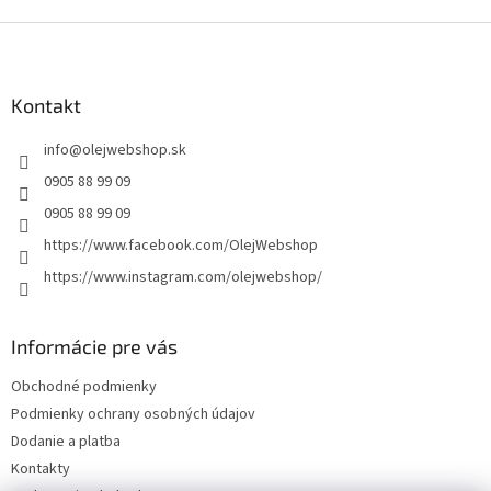
Z
á
p
ä
Kontakt
t
info
@
olejwebshop.sk
i
e
0905 88 99 09
0905 88 99 09
https://www.facebook.com/OlejWebshop
https://www.instagram.com/olejwebshop/
Informácie pre vás
Obchodné podmienky
Podmienky ochrany osobných údajov
Dodanie a platba
Kontakty