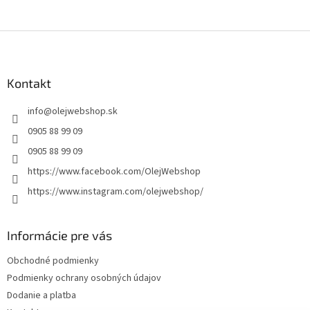
Z
á
p
ä
Kontakt
t
info
@
olejwebshop.sk
i
e
0905 88 99 09
0905 88 99 09
https://www.facebook.com/OlejWebshop
https://www.instagram.com/olejwebshop/
Informácie pre vás
Obchodné podmienky
Podmienky ochrany osobných údajov
Dodanie a platba