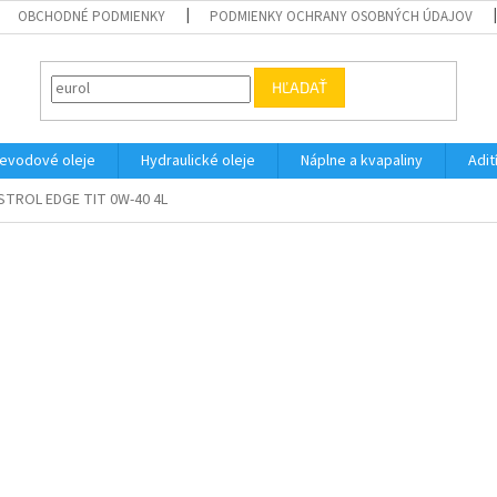
OBCHODNÉ PODMIENKY
PODMIENKY OCHRANY OSOBNÝCH ÚDAJOV
HĽADAŤ
evodové oleje
Hydraulické oleje
Náplne a kvapaliny
Adit
STROL EDGE TIT 0W-40 4L