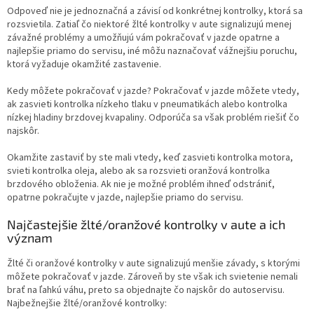
Odpoveď nie je jednoznačná a závisí od konkrétnej kontrolky, ktorá sa
rozsvietila. Zatiaľ čo niektoré žlté kontrolky v aute signalizujú menej
závažné problémy a umožňujú vám pokračovať v jazde opatrne a
najlepšie priamo do servisu, iné môžu naznačovať vážnejšiu poruchu,
ktorá vyžaduje okamžité zastavenie.
Kedy môžete pokračovať v jazde? Pokračovať v jazde môžete vtedy,
ak zasvieti kontrolka nízkeho tlaku v pneumatikách alebo kontrolka
nízkej hladiny brzdovej kvapaliny. Odporúča sa však problém riešiť čo
najskôr.
Okamžite zastaviť by ste mali vtedy, keď zasvieti kontrolka motora,
svieti kontrolka oleja, alebo ak sa rozsvieti oranžová kontrolka
brzdového obloženia. Ak nie je možné problém ihneď odstrániť,
opatrne pokračujte v jazde, najlepšie priamo do servisu.
Najčastejšie žlté/oranžové kontrolky v aute a ich
význam
Žlté či oranžové kontrolky v aute signalizujú menšie závady, s ktorými
môžete pokračovať v jazde. Zároveň by ste však ich svietenie nemali
brať na ľahkú váhu, preto sa objednajte čo najskôr do autoservisu.
Najbežnejšie žlté/oranžové kontrolky: