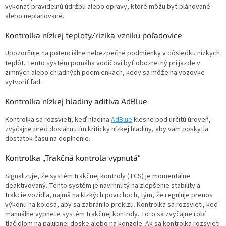
vykonať pravidelnú údržbu alebo opravy, ktoré môžu byť plánované
alebo neplánované.
Kontrolka nízkej teploty/rizika vzniku poľadovice
Upozorňuje na potenciálne nebezpečné podmienky v dôsledku nízkych
teplôt. Tento systém pomáha vodičovi byť obozretný pri jazde v
zimných alebo chladných podmienkach, kedy sa môže na vozovke
vytvoriť ľad.
Kontrolka nízkej hladiny aditíva AdBlue
Kontrolka sa rozsvieti, keď hladina
AdBlue
klesne pod určitú úroveň,
zvyčajne pred dosiahnutím kriticky nízkej hladiny, aby vám poskytla
dostatok času na doplnenie.
Kontrolka „Trakčná kontrola vypnutá“
Signalizuje, že systém trakčnej kontroly (TCS) je momentálne
deaktivovaný. Tento systém je navrhnutý na zlepšenie stability a
trakcie vozidla, najmä na klzkých povrchoch, tým, že reguluje prenos
výkonu na kolesá, aby sa zabránilo preklzu. Kontrolka sa rozsvieti, keď
manuálne vypnete systém trakčnej kontroly. Toto sa zvyčajne robí
tlačidlom na palubnej doske alebo na konzole. Ak sa kontrolka rozsvieti