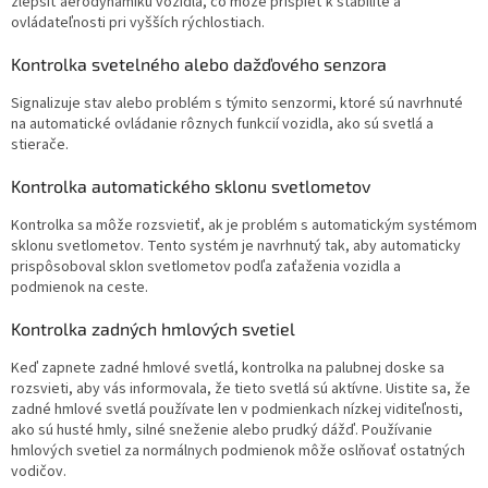
zlepšiť aerodynamiku vozidla, čo môže prispieť k stabilite a
ovládateľnosti pri vyšších rýchlostiach.
Kontrolka svetelného alebo dažďového senzora
Signalizuje stav alebo problém s týmito senzormi, ktoré sú navrhnuté
na automatické ovládanie rôznych funkcií vozidla, ako sú svetlá a
stierače.
Kontrolka automatického sklonu svetlometov
Kontrolka sa môže rozsvietiť, ak je problém s automatickým systémom
sklonu svetlometov. Tento systém je navrhnutý tak, aby automaticky
prispôsoboval sklon svetlometov podľa zaťaženia vozidla a
podmienok na ceste.
Kontrolka zadných hmlových svetiel
Keď zapnete zadné hmlové svetlá, kontrolka na palubnej doske sa
rozsvieti, aby vás informovala, že tieto svetlá sú aktívne. Uistite sa, že
zadné hmlové svetlá používate len v podmienkach nízkej viditeľnosti,
ako sú husté hmly, silné sneženie alebo prudký dážď. Používanie
hmlových svetiel za normálnych podmienok môže oslňovať ostatných
vodičov.