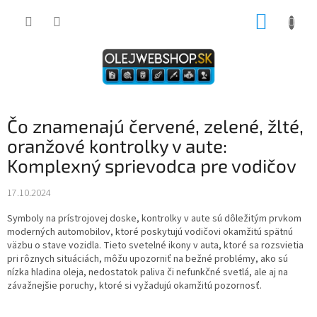
Prejsť
NÁKUP
na
obsah
KOŠÍK
Čo znamenajú červené, zelené, žlté,
oranžové kontrolky v aute:
Komplexný sprievodca pre vodičov
17.10.2024
Symboly na prístrojovej doske, kontrolky v aute sú dôležitým prvkom
moderných automobilov, ktoré poskytujú vodičovi okamžitú spätnú
väzbu o stave vozidla. Tieto svetelné ikony v auta, ktoré sa rozsvietia
pri rôznych situáciách, môžu upozorniť na bežné problémy, ako sú
nízka hladina oleja, nedostatok paliva či nefunkčné svetlá, ale aj na
závažnejšie poruchy, ktoré si vyžadujú okamžitú pozornosť.