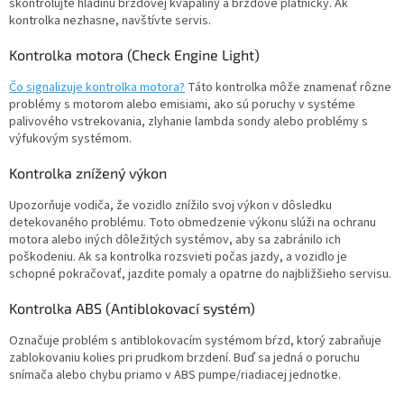
skontrolujte hladinu brzdovej kvapaliny a brzdové platničky. Ak
kontrolka nezhasne, navštívte servis.
Kontrolka motora (Check Engine Light)
Čo signalizuje kontrolka motora?
Táto kontrolka môže znamenať rôzne
problémy s motorom alebo emisiami, ako sú poruchy v systéme
palivového vstrekovania, zlyhanie lambda sondy alebo problémy s
výfukovým systémom.
Kontrolka znížený výkon
Upozorňuje vodiča, že vozidlo znížilo svoj výkon v dôsledku
detekovaného problému. Toto obmedzenie výkonu slúži na ochranu
motora alebo iných dôležitých systémov, aby sa zabránilo ich
poškodeniu. Ak sa kontrolka rozsvieti počas jazdy, a vozidlo je
schopné pokračovať, jazdite pomaly a opatrne do najbližšieho servisu.
Kontrolka ABS (Antiblokovací systém)
Označuje problém s antiblokovacím systémom bŕzd, ktorý zabraňuje
zablokovaniu kolies pri prudkom brzdení. Buď sa jedná o poruchu
snímača alebo chybu priamo v ABS pumpe/riadiacej jednotke.