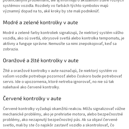
potenciálnymi problémami, ale aj informujú o aktuálnom stave rôznych
systémov vozidla. Rozdiely vo farbách týchto symbolov majú
významný dopad na to, aké kroky by ste mali podniknúť.
Modré a zelené kontrolky v aute
Modré a zelené farby kontroliek signalizujú, že niektorý systém vášho
vozidla, ako sú svetlá, obrysové svetlá alebo kontrolka tempomatu, je
aktívny a funguje správne. Nemusíte sa nimi znepokojovať, keď sa
zobrazia.
Oranžové a žlté kontrolky v aute
Žlté a oranžové kontrolky v aute naznačujú, že niektorý systém vo
vašom vozidle potrebuje pozornosť alebo čoskoro bude potrebovať
servis. Ide o upozornenia, ktoré netreba ignorovať, no nie sú tak
naliehavé ako červené kontrolky.
Červené kontrolky v aute
Červené kontrolky vyžadujú okamžitú reakciu. Môžu signalizovať vážne
mechanické problémy, ako je prehriatie motora, alebo bezpečnostné
problémy, ako nezapnutý bezpečnostný pás. Ak sa objaví červené
svetlo, mali by ste čo najskôr zastaviť vozidlo a skontrolovať, čo