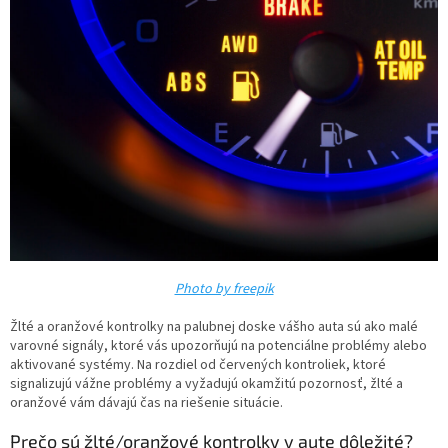
Photo by freepik
Žlté a oranžové kontrolky na palubnej doske vášho auta sú ako malé
varovné signály, ktoré vás upozorňujú na potenciálne problémy alebo
aktivované systémy. Na rozdiel od červených kontroliek, ktoré
signalizujú vážne problémy a vyžadujú okamžitú pozornosť, žlté a
oranžové vám dávajú čas na riešenie situácie.
Prečo sú žlté/oranžové kontrolky v aute dôležité?