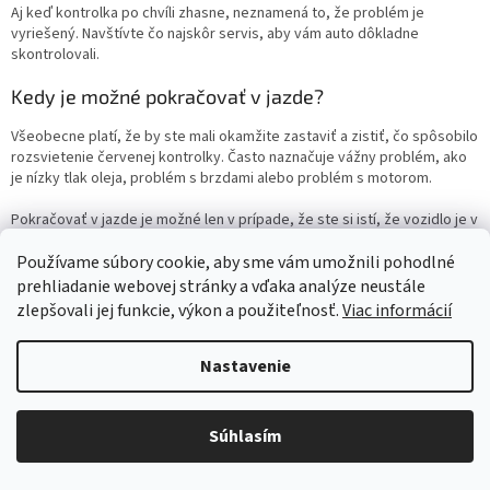
Aj keď kontrolka po chvíli zhasne, neznamená to, že problém je
vyriešený. Navštívte čo najskôr servis, aby vám auto dôkladne
skontrolovali.
Kedy je možné pokračovať v jazde?
Všeobecne platí, že by ste mali okamžite zastaviť a zistiť, čo spôsobilo
rozsvietenie červenej kontrolky. Často naznačuje vážny problém, ako
je nízky tlak oleja, problém s brzdami alebo problém s motorom.
Pokračovať v jazde je možné len v prípade, že ste si istí, že vozidlo je v
bezpečnom prevádzkovom stave, čo sa však odporúča len v
extrémnych situáciách. Ak máte akékoľvek pochybnosti, je najlepšie
Používame súbory cookie, aby sme vám umožnili pohodlné
zavolať odťahovú službu a odviezť vozidlo do servisu, kde ho dôkladne
prehliadanie webovej stránky a vďaka analýze neustále
skontrolujú.
zlepšovali jej funkcie, výkon a použiteľnosť.
Viac informácií
Najčastejšie červené kontrolky v aute a ich význam
Nastavenie
Červené kontrolky na palubnej doske vášho auta sú ako výkričník, ktorý
vám hovorí: "Pozor, niečo nie je v poriadku!" Ich význam by mal poznať
každý vodič, pretože môžu signalizovať vážne problémy, ktoré
Súhlasím
ohrozujú bezpečnosť jazdy. Medzi najbežnejšie červené kontrolky
patria: