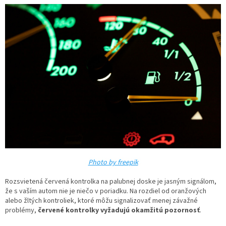
Photo by freepik
Rozsvietená červená kontrolka na palubnej doske je jasným signálom,
že s vaším autom nie je niečo v poriadku. Na rozdiel od oranžových
alebo žltých kontroliek, ktoré môžu signalizovať menej závažné
problémy,
červené kontrolky vyžadujú okamžitú pozornosť
.