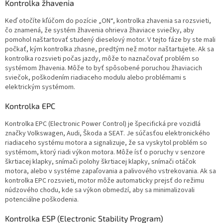
Kontrolka žhavenia
Keď otočíte kľúčom do pozície „ON“, kontrolka zhavenia sa rozsvieti,
čo znamená, že systém žhavenia ohrieva žhaviace sviečky, aby
pomohol naštartovať studený dieselový motor. V tejto fáze by ste mali
počkať, kým kontrolka zhasne, predtým než motor naštartujete. Ak sa
kontrolka rozsvieti počas jazdy, môže to naznačovať problém so
systémom žhavenia. Môže to byť spôsobené poruchou žhaviacich
sviečok, poškodením riadiaceho modulu alebo problémami s
elektrickým systémom.
Kontrolka EPC
Kontrolka EPC (Electronic Power Control) je špecifická pre vozidlá
značky Volkswagen, Audi, Škoda a SEAT. Je súčasťou elektronického
riadiaceho systému motora a signalizuje, že sa vyskytol problém so
systémom, ktorý riadi výkon motora. Môže ísť o poruchy v senzore
škrtiacej klapky, snímači polohy škrtiacej klapky, snímači otáčok
motora, alebo v systéme zapaľovania a palivového vstrekovania. Ak sa
kontrolka EPC rozsvieti, motor môže automaticky prejsť do režimu
núdzového chodu, kde sa výkon obmedzí, aby sa minimalizovali
potenciálne poškodenia.
Kontrolka ESP (Electronic Stability Program)