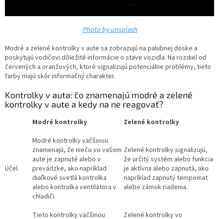
Photo by unsplash
Modré a zelené kontrolky v aute sa zobrazujú na palubnej doske a
poskytujú vodičovi dôležité informácie o stave vozidla. Na rozdiel od
červených a oranžových, ktoré signalizujú potenciálne problémy, tieto
farby majú skôr informačný charakter.
Kontrolky v auta: čo znamenajú modré a zelené
kontrolky v aute a kedy na ne reagovať?
Modré kontrolky
Zelené kontrolky
Modré kontrolky väčšinou
znamenajú, že niečo vo vašom
Zelené kontrolky signalizujú,
aute je zapnuté alebo v
že určitý systém alebo funkcia
Účel
prevádzke, ako napríklad
je aktívna alebo zapnutá, ako
diaľkové svetlá kontrolka
napríklad zapnutý tempomat
alebo kontrolka ventilátora v
alebo zámok riadenia.
chladiči.
Tieto kontrolky väčšinou
Zelené kontrolky vo