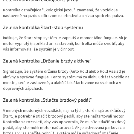
Kontrolka označujúca "Ekologickú jazdu" znamená, že vozidlo je
nastavené na jazdu s dôrazom na efektivitu a nízku spotrebu paliva.
Zelená kontrolka štart-stop systému
Indikuje, že štart-stop systém je zapnutý a momentálne funguje. Ak je
motor vypnutý (napríklad pri zastavení), kontrolka môže svietiť, aby
vás informovala, že systém je v činnosti.
Zelená kontrolka „Držanie brzdy aktívne“
Signalizuje, že systém držania brzdy (Auto Hold alebo Hold Assist) je
aktívny a správne funguje. Tento systém má za úlohu udržať vozidlo na
mieste, keď je zastavené, a uľahčiť tak štartovanie na svahoch a v
dopravných zápchach.
Zelená kontrolka „Stlačte brzdový pedál“
V mnohých moderných vozidlách, najmä tých, ktoré majú bezkľúčový
štart, je potrebné stlačiť brzdový pedál, aby ste naštartovali motor.
Kontrolka sa rozsvieti, aby vás upozornila, že musíte stlačiť brzdový
pedál, aby ste mohli motor naštartovať. Ak je aktivovaná parkovacia
brzda a vy sa snažíte pohnúť, systém môže vyžadovať stlačenie