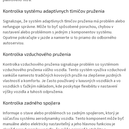
Kontrolka systému adaptívnych tlmičov pruženia
Signalizuje, že systém adaptívnych tlmičov pruženia má problém alebo
nefunguje správne. Môže to byť spôsobené poruchou, chybou v
nastavení alebo problémom s jedným z komponentov systému.
Opatrne pokračujte v jazde a namierte si to priamo do odborného
autoservisu.
Kontrolka vzduchového pruženia
Kontrolka vzduchového pruženia signalizuje problém so systémom
vzduchového pruženia vášho vozidla. Tento systém využíva vzduchové
vankúše namiesto tradičných kovových pružín na zlepšenie jazdných
vlastností a komfortu. Je často používaný v luxusných vozidlách a vo
vozidlách s ťažkým nákladom, kde poskytuje flexibilitu v nastavení
výšky vozidla a tuhosti odpruženia.
Kontrolka zadného spojlera
Informuje o stave alebo problémoch so zadným spojlerom, ktorý je
súčasťou systému aerodynamiky vozidla. Tento komponent môže byť
manuálne alebo elektricky nastaviteľný a jeho hlavnou funkciou je