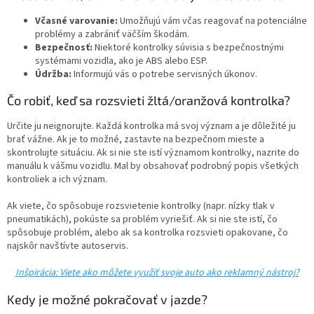
Včasné varovanie:
Umožňujú vám včas reagovať na potenciálne
problémy a zabrániť väčším škodám.
Bezpečnosť:
Niektoré kontrolky súvisia s bezpečnostnými
systémami vozidla, ako je ABS alebo ESP.
Údržba:
Informujú vás o potrebe servisných úkonov.
Čo robiť, keď sa rozsvieti žltá/oranžová kontrolka?
Určite ju neignorujte. Každá kontrolka má svoj význam a je dôležité ju
brať vážne. Ak je to možné, zastavte na bezpečnom mieste a
skontrolujte situáciu. Ak si nie ste istí významom kontrolky, nazrite do
manuálu k vášmu vozidlu. Mal by obsahovať podrobný popis všetkých
kontroliek a ich význam.
Ak viete, čo spôsobuje rozsvietenie kontrolky (napr. nízky tlak v
pneumatikách), pokúste sa problém vyriešiť. Ak si nie ste istí, čo
spôsobuje problém, alebo ak sa kontrolka rozsvieti opakovane, čo
najskôr navštívte autoservis.
Inšpirácia: Viete ako môžete využiť svoje auto ako reklamný nástroj?
Kedy je možné pokračovať v jazde?