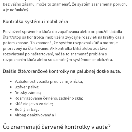
bez vášho zásahu, môže to znamenať, že systém zaznamenal poruchu
a je nefunkčný.
Kontrolka systému imobilizéra
Po vložení správneho kľúča do zapaľovania alebo pri použití tlačidla
štart/stop sa kontrolka imobilizéra zvyčajne rozsvieti na krátky čas a
potom zhasne. To znamená, že systém rozpoznal kľúč a motor je
pripravený na štartovanie. Ak kontrolka bliká alebo zostáva
rozsvietená po naštartovaní, môže to znamenať problém s
rozpoznaním kľúča alebo so samotným systémom imobilizéra.
Ďalšie žlté/oranžové kontrolky na palubnej doske auta:
Vzdialenosť vozidla pred vami je nízka;
Uzáver paliva;
Detský zámok;
Rozmrazovanie čelného/zadného skla;
Kľúč nie je vo vozidle;
Bočný airbag;
Airbag deaktivovaný a i.
Čo znamenajú červené kontrolky v aute?