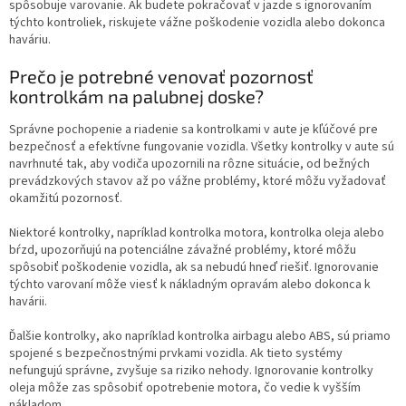
spôsobuje varovanie. Ak budete pokračovať v jazde s ignorovaním
týchto kontroliek, riskujete vážne poškodenie vozidla alebo dokonca
haváriu.
Prečo je potrebné venovať pozornosť
kontrolkám na palubnej doske?
Správne pochopenie a riadenie sa kontrolkami v aute je kľúčové pre
bezpečnosť a efektívne fungovanie vozidla. Všetky kontrolky v aute sú
navrhnuté tak, aby vodiča upozornili na rôzne situácie, od bežných
prevádzkových stavov až po vážne problémy, ktoré môžu vyžadovať
okamžitú pozornosť.
Niektoré kontrolky, napríklad kontrolka motora, kontrolka oleja alebo
bŕzd, upozorňujú na potenciálne závažné problémy, ktoré môžu
spôsobiť poškodenie vozidla, ak sa nebudú hneď riešiť. Ignorovanie
týchto varovaní môže viesť k nákladným opravám alebo dokonca k
havárii.
Ďalšie kontrolky, ako napríklad kontrolka airbagu alebo ABS, sú priamo
spojené s bezpečnostnými prvkami vozidla. Ak tieto systémy
nefungujú správne, zvyšuje sa riziko nehody. Ignorovanie kontrolky
oleja môže zas spôsobiť opotrebenie motora, čo vedie k vyšším
nákladom.