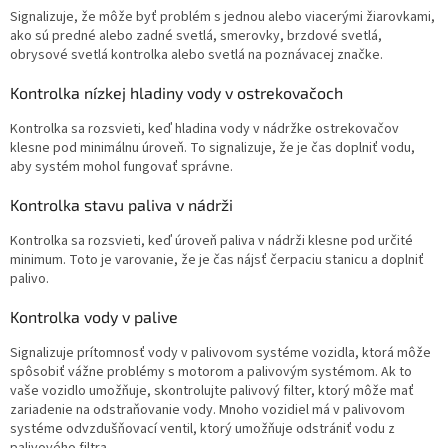
Signalizuje, že môže byť problém s jednou alebo viacerými žiarovkami,
ako sú predné alebo zadné svetlá, smerovky, brzdové svetlá,
obrysové svetlá kontrolka alebo svetlá na poznávacej značke.
Kontrolka nízkej hladiny vody v ostrekovačoch
Kontrolka sa rozsvieti, keď hladina vody v nádržke ostrekovačov
klesne pod minimálnu úroveň. To signalizuje, že je čas doplniť vodu,
aby systém mohol fungovať správne.
Kontrolka stavu paliva v nádrži
Kontrolka sa rozsvieti, keď úroveň paliva v nádrži klesne pod určité
minimum. Toto je varovanie, že je čas nájsť čerpaciu stanicu a doplniť
palivo.
Kontrolka vody v palive
Signalizuje prítomnosť vody v palivovom systéme vozidla, ktorá môže
spôsobiť vážne problémy s motorom a palivovým systémom. Ak to
vaše vozidlo umožňuje, skontrolujte palivový filter, ktorý môže mať
zariadenie na odstraňovanie vody. Mnoho vozidiel má v palivovom
systéme odvzdušňovací ventil, ktorý umožňuje odstrániť vodu z
palivového filtra.