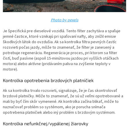
Photo by pexels
Je špecifická pre dieselové vozidlá. Tento filter zachytáva a spaľuje
jemné častice, ktoré vznikajú pri spaľovaní nafty, aby znížil emisie
škodlivých látok do ovzdušia. Ak sa kontrolka filtra pevných častíc
rozsvieti počas jazdy, môže to znamenať, že filter je zanesený a
potrebuje regeneráciu. Regenerácia je proces, pri ktorom sa filter
čistí, buď pasívne (aspoň 15-minútovou jazdou pri vyšších otáčkach
motora) alebo aktívne (pridávaním paliva na zvýšenie teploty v
motore).
Kontrolka opotrebenia brzdových platničiek
Ak sa kontrolka trvalo rozsvieti, signalizuje, že je čas skontrolovať
brzdové platničky. Môže to znamenať, že sú už veľmi opotrebované a
mali by byť čím skôr vymenené. Ak kontrolka začína blikať, môže to
naznačovať problém so systémom, ako je porucha snímača
opotrebenia platničiek alebo iný problém s brzdovým systémom.
Kontrolka nefunkčnej/vypálenej žiarovky