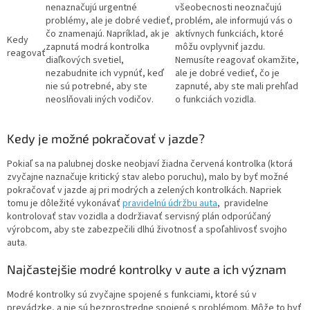
nenaznačujú urgentné
všeobecnosti neoznačujú
problémy, ale je dobré vedieť,
problém, ale informujú vás o
čo znamenajú. Napríklad, ak je
aktívnych funkciách, ktoré
Kedy
zapnutá modrá kontrolka
môžu ovplyvniť jazdu.
reagovať
diaľkových svetiel,
Nemusíte reagovať okamžite,
nezabudnite ich vypnúť, keď
ale je dobré vedieť, čo je
nie sú potrebné, aby ste
zapnuté, aby ste mali prehľad
neoslňovali iných vodičov.
o funkciách vozidla.
Kedy je možné pokračovať v jazde?
Pokiaľ sa na palubnej doske neobjaví žiadna červená kontrolka (ktorá
zvyčajne naznačuje kritický stav alebo poruchu), malo by byť možné
pokračovať v jazde aj pri modrých a zelených kontrolkách. Napriek
tomu je dôležité vykonávať
pravidelnú údržbu auta
, pravidelne
kontrolovať stav vozidla a dodržiavať servisný plán odporúčaný
výrobcom, aby ste zabezpečili dlhú životnosť a spoľahlivosť svojho
auta.
Najčastejšie modré kontrolky v aute a ich význam
Modré kontrolky sú zvyčajne spojené s funkciami, ktoré sú v
prevádzke, a nie sú bezprostredne spojené s problémom. Môže to byť