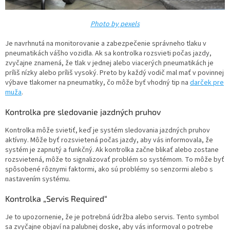
Photo by pexels
Je navrhnutá na monitorovanie a zabezpečenie správneho tlaku v
pneumatikách vášho vozidla. Ak sa kontrolka rozsvieti počas jazdy,
zvyčajne znamená, že tlak v jednej alebo viacerých pneumatikách je
príliš nízky alebo príliš vysoký. Preto by každý vodič mal mať v povinnej
výbave tlakomer na pneumatiky, čo môže byť vhodný tip na
darček pre
muža
.
Kontrolka pre sledovanie jazdných pruhov
Kontrolka môže svietiť, keď je systém sledovania jazdných pruhov
aktívny. Môže byť rozsvietená počas jazdy, aby vás informovala, že
systém je zapnutý a funkčný. Ak kontrolka začne blikať alebo zostane
rozsvietená, môže to signalizovať problém so systémom. To môže byť
spôsobené rôznymi faktormi, ako sú problémy so senzormi alebo s
nastavením systému.
Kontrolka „Servis Required“
Je to upozornenie, že je potrebná údržba alebo servis. Tento symbol
sa zvyčajne objaví na palubnej doske, aby vás informoval o potrebe