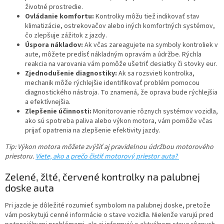
životné prostredie.
Ovládanie komfortu:
Kontrolky môžu tiež indikovať stav
klimatizácie, ostrekovačov alebo iných komfortných systémov,
čo zlepšuje zážitok z jazdy.
Úspora nákladov:
Ak včas zareagujete na symboly kontroliek v
aute, môžete predísť nákladným opravám a údržbe. Rýchla
reakcia na varovania vám pomôže ušetriť desiatky či stovky eur.
Zjednodušenie diagnostiky:
Ak sa rozsvieti kontrolka,
mechanik môže rýchlejšie identifikovať problém pomocou
diagnostického nástroja. To znamená, že oprava bude rýchlejšia
a efektívnejšia.
Zlepšenie účinnosti:
Monitorovanie rôznych systémov vozidla,
ako sú spotreba paliva alebo výkon motora, vám pomôže včas
prijať opatrenia na zlepšenie efektivity jazdy.
Tip: Výkon motora môžete zvýšiť aj pravidelnou údržbou motorového
priestoru.
Viete, ako a prečo čistiť motorový priestor auta?
Zelené, žlté, červené kontrolky na palubnej
doske auta
Pri jazde je dôležité rozumieť symbolom na palubnej doske, pretože
vám poskytujú cenné informácie o stave vozidla. Nielenže varujú pred