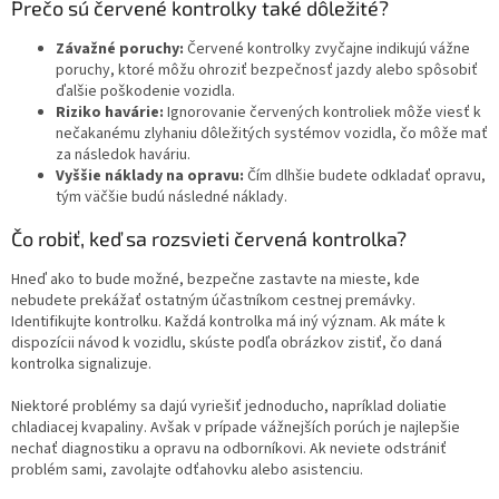
Prečo sú červené kontrolky také dôležité?
Závažné poruchy:
Červené kontrolky zvyčajne indikujú vážne
poruchy, ktoré môžu ohroziť bezpečnosť jazdy alebo spôsobiť
ďalšie poškodenie vozidla.
Riziko havárie:
Ignorovanie červených kontroliek môže viesť k
nečakanému zlyhaniu dôležitých systémov vozidla, čo môže mať
za následok haváriu.
Vyššie náklady na opravu:
Čím dlhšie budete odkladať opravu,
tým väčšie budú následné náklady.
Čo robiť, keď sa rozsvieti červená kontrolka?
Hneď ako to bude možné, bezpečne zastavte na mieste, kde
nebudete prekážať ostatným účastníkom cestnej premávky.
Identifikujte kontrolku. Každá kontrolka má iný význam. Ak máte k
dispozícii návod k vozidlu, skúste podľa obrázkov zistiť, čo daná
kontrolka signalizuje.
Niektoré problémy sa dajú vyriešiť jednoducho, napríklad doliatie
chladiacej kvapaliny. Avšak v prípade vážnejších porúch je najlepšie
nechať diagnostiku a opravu na odborníkovi. Ak neviete odstrániť
problém sami, zavolajte odťahovku alebo asistenciu.