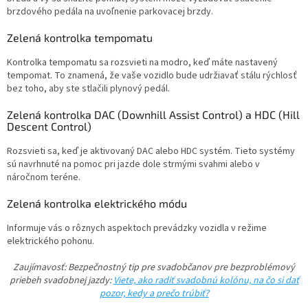
brzdového pedála na uvoľnenie parkovacej brzdy.
Zelená kontrolka tempomatu
Kontrolka tempomatu sa rozsvieti na modro, keď máte nastavený
tempomat. To znamená, že vaše vozidlo bude udržiavať stálu rýchlosť
bez toho, aby ste stlačili plynový pedál.
Zelená kontrolka DAC (Downhill Assist Control) a HDC (Hill
Descent Control)
Rozsvieti sa, keď je aktivovaný DAC alebo HDC systém. Tieto systémy
sú navrhnuté na pomoc pri jazde dole strmými svahmi alebo v
náročnom teréne.
Zelená kontrolka elektrického módu
Informuje vás o rôznych aspektoch prevádzky vozidla v režime
elektrického pohonu.
Zaujímavosť: Bezpečnostný tip pre svadobčanov pre bezproblémový
priebeh svadobnej jazdy:
Viete, ako radiť svadobnú kolónu, na čo si dať
pozor, kedy a prečo trúbiť?