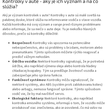
Kontrolky v aute - aký je ich význam a na čo
slúžia?
Aký je význam kontroliek v aute? Kontrolky v aute sú malé svetlá na
palubnej doske, ktoré slúžia na informovanie vodiča o stave vozidla.
Každá kontrolka má svoj význam a varuje pred rôznymi problémami
alebo informuje, že sa niečo v aute deje. Tu je niekoľko hlavných
dôvodov, prečo sú kontrolky dôležité:
Bezpečnosť:
Kontrolky vás upozornia na potenciálne
nebezpečenstvo, ako sú problémy s brzdami, motorom alebo
pneumatikami. Týmto spôsobom môžete rýchlo reagovať a
predísť vážnym nehodám.
Údržba vozidla:
Niektoré kontrolky signalizujú, že je potrebná
údržba, ako napríklad výmena oleja alebo kontrola hladiny
chladiacej kvapaliny. Tým sa predlžuje životnosť vozidla a
zabezpečuje jeho správna funkcia.
Funkčnosť systémov:
Kontrolky môžu signalizovať, že
niektoré systémy, ako ABS (systém proti zablokovaniu kolies)
alebo airbagy, nemusia fungovať správne. Týmto spôsobom
vodič vie, že by mal navštíviť servis.
Ekologické faktory:
Niektoré kontrolky, ako napríklad
kontrolka emisného systému, informujú o tom, že vozidlo môže
produkovať viac znečistenia, ako je povolené, čo má vplyv na