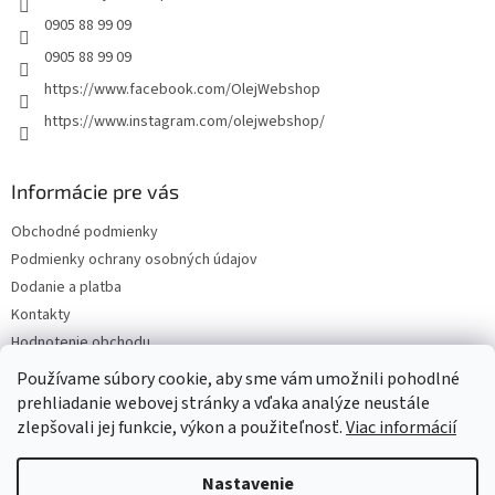
e
0905 88 99 09
0905 88 99 09
https://www.facebook.com/OlejWebshop
https://www.instagram.com/olejwebshop/
Informácie pre vás
Obchodné podmienky
Podmienky ochrany osobných údajov
Dodanie a platba
Kontakty
Hodnotenie obchodu
Blog
Používame súbory cookie, aby sme vám umožnili pohodlné
prehliadanie webovej stránky a vďaka analýze neustále
zlepšovali jej funkcie, výkon a použiteľnosť.
Viac informácií
Vytvoril Shoptet
Nastavenie