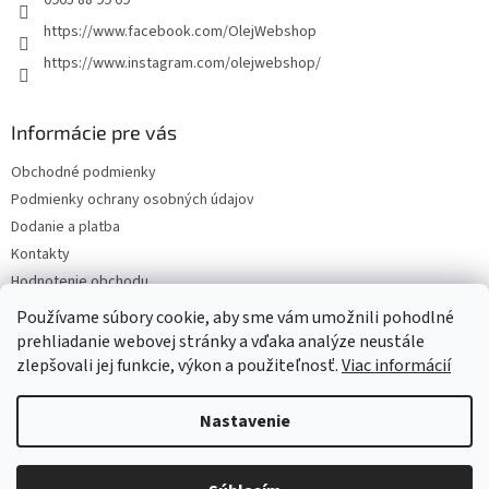
0905 88 99 09
https://www.facebook.com/OlejWebshop
https://www.instagram.com/olejwebshop/
Informácie pre vás
Obchodné podmienky
Podmienky ochrany osobných údajov
Dodanie a platba
Kontakty
Hodnotenie obchodu
Blog
Používame súbory cookie, aby sme vám umožnili pohodlné
prehliadanie webovej stránky a vďaka analýze neustále
zlepšovali jej funkcie, výkon a použiteľnosť.
Viac informácií
Vytvoril Shoptet
Nastavenie
Copyright 2026
Olejwebshop.sk
. Všetky práva vyhradené.
Upraviť