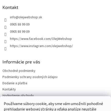
p
ä
Kontakt
t
info
@
olejwebshop.sk
i
e
0905 88 99 09
0905 88 99 09
https://www.facebook.com/OlejWebshop
https://www.instagram.com/olejwebshop/
Informácie pre vás
Obchodné podmienky
Podmienky ochrany osobných údajov
Dodanie a platba
Kontakty
Hodnotenie obchodu
Blog
Používame súbory cookie, aby sme vám umožnili pohodlné
prehliadanie webovej stránky a vďaka analýze neustále